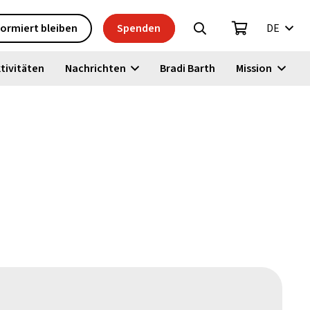
formiert bleiben
Spenden
DE
tivitäten
Nachrichten
Bradi Barth
Mission