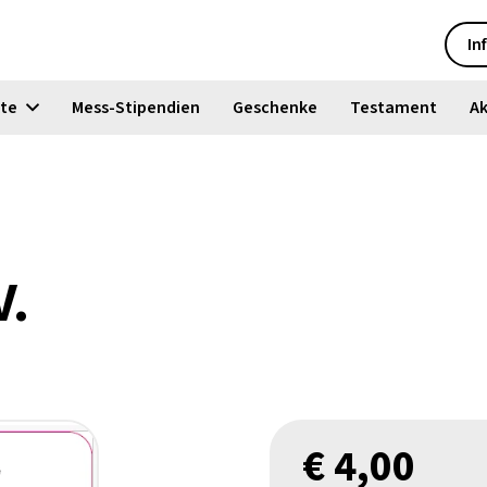
In
kte
Mess-Stipendien
Geschenke
Testament
Ak
V.
€
4,00