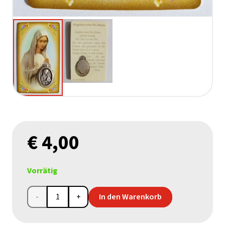
€
4,00
Vorrätig
Gebetskarte
In den Warenkorb
Maria