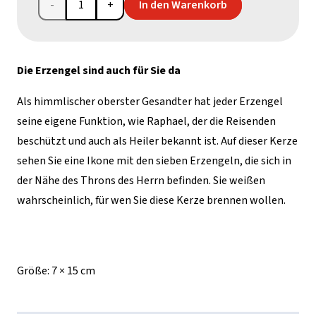
Kerze
In den Warenkorb
mit
einer
Die Erzengel sind auch für Sie da
Ikone
Als himmlischer oberster Gesandter hat jeder Erzengel
der
seine eigene Funktion, wie Raphael, der die Reisenden
beschützt und auch als Heiler bekannt ist. Auf dieser Kerze
Erzengel
sehen Sie eine Ikone mit den sieben Erzengeln, die sich in
Menge
der Nähe des Throns des Herrn befinden. Sie weißen
wahrscheinlich, für wen Sie diese Kerze brennen wollen.
Größe:
7 × 15 cm