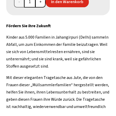
Tragetasche
In den Warenkorb
aus
Jute
Fördern Sie ihre Zukunft
aus
Kinder aus 5.000 Familien in Jahangirpuri (Delhi) sammeln
Indien,
Abfall, um zum Einkommen der Familie beizutragen. Weil
sie sich von Lebensmittelresten ernähren, sind sie
weiß
unterernährt; und sie sind krank, weil sie gefährlichen
Menge
Stoffen ausgesetzt sind.
Mit dieser eleganten Tragetasche aus Jute, die von den
Frauen dieser „Müllsammlerfamilien“ hergestellt werden,
helfen Sie ihnen, ihren Lebensunterhalt zu bestreiten, und
geben diesen Frauen ihre Würde zurück. Die Tragetasche
ist nachhaltig, wiederverwendbar und umweltfreundlich