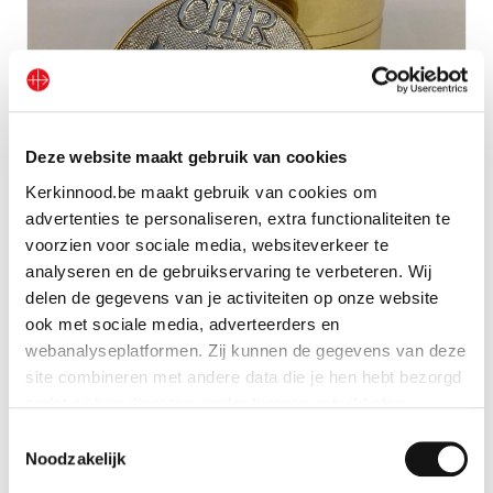
Deze website maakt gebruik van cookies
Kerkinnood.be maakt gebruik van cookies om
advertenties te personaliseren, extra functionaliteiten te
Hostiehalter aus Metall
voorzien voor sociale media, websiteverkeer te
analyseren en de gebruikservaring te verbeteren. Wij
Geschenk anschauen
delen de gegevens van je activiteiten op onze website
ook met sociale media, adverteerders en
webanalyseplatformen. Zij kunnen de gegevens van deze
site combineren met andere data die je hen hebt bezorgd
zodat zij hun diensten verder kunnen ontwikkelen.
Toestemmingsselectie
Indien je dat toestaat, kunnen wij of onze partners onder
Noodzakelijk
andere: