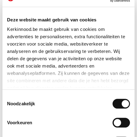
Weihnachtskarte Heilige Familie
Deze website maakt gebruik van cookies
Kerkinnood.be maakt gebruik van cookies om
Geschenk anschauen
advertenties te personaliseren, extra functionaliteiten te
voorzien voor sociale media, websiteverkeer te
analyseren en de gebruikservaring te verbeteren. Wij
delen de gegevens van je activiteiten op onze website
ook met sociale media, adverteerders en
webanalyseplatformen. Zij kunnen de gegevens van deze
site combineren met andere data die je hen hebt bezorgd
zodat zij hun diensten verder kunnen ontwikkelen.
Toestemmingsselectie
Indien je dat toestaat, kunnen wij of onze partners onder
Noodzakelijk
andere:
Voorkeuren
Informatie verzamelen over je geografische locatie
Je apparaat identificeren