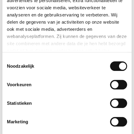
advertenties te personaliseren, extra functionaliteiten te
voorzien voor sociale media, websiteverkeer te
analyseren en de gebruikservaring te verbeteren. Wij
Weitere Nachrichten
delen de gegevens van je activiteiten op onze website
ook met sociale media, adverteerders en
webanalyseplatformen. Zij kunnen de gegevens van deze
site combineren met andere data die je hen hebt bezorgd
zodat zij hun diensten verder kunnen ontwikkelen.
Toestemmingsselectie
Indien je dat toestaat, kunnen wij of onze partners onder
Noodzakelijk
andere:
Voorkeuren
Informatie verzamelen over je geografische locatie
Je apparaat identificeren
Bepaalde voorkeuren en profielen identificeren om
Statistieken
advertenties te personaliseren.
Marketing
De strikt noodzakelijke cookies zijn nodig voor het goed
22/07/2026
functioneren van de website en kunnen niet worden