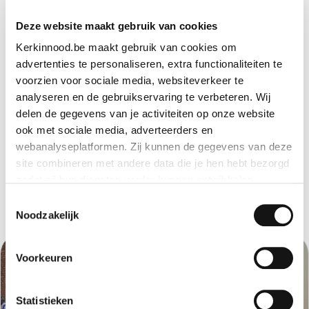
Deze website maakt gebruik van cookies
Kerkinnood.be maakt gebruik van cookies om
advertenties te personaliseren, extra functionaliteiten te
voorzien voor sociale media, websiteverkeer te
analyseren en de gebruikservaring te verbeteren. Wij
delen de gegevens van je activiteiten op onze website
ook met sociale media, adverteerders en
webanalyseplatformen. Zij kunnen de gegevens van deze
site combineren met andere data die je hen hebt bezorgd
zodat zij hun diensten verder kunnen ontwikkelen.
Andere Projekte
Toestemmingsselectie
Indien je dat toestaat, kunnen wij of onze partners onder
Noodzakelijk
andere:
Voorkeuren
Informatie verzamelen over je geografische locatie
Je apparaat identificeren
Bepaalde voorkeuren en profielen identificeren om
Statistieken