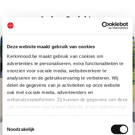
Andere Projekte
Deze website maakt gebruik van cookies
Kerkinnood.be maakt gebruik van cookies om
advertenties te personaliseren, extra functionaliteiten te
voorzien voor sociale media, websiteverkeer te
analyseren en de gebruikservaring te verbeteren. Wij
delen de gegevens van je activiteiten op onze website
ook met sociale media, adverteerders en
webanalyseplatformen. Zij kunnen de gegevens van deze
site combineren met andere data die je hen hebt bezorgd
Mobilität
|
Argentinien
zodat zij hun diensten verder kunnen ontwikkelen.
Toestemmingsselectie
Argentinien: ein Auto für den Transport betagter
Indien je dat toestaat, kunnen wij of onze partners onder
Noodzakelijk