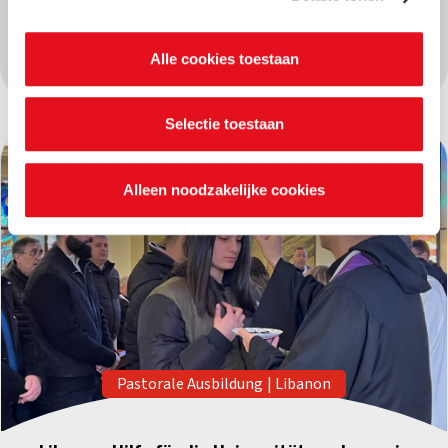
onderstaande knoppen. In ons cookiebeleid kan je
nalezen welke cookies we verzamelen, wie ze uitgeeft,
Mehr erfahren
Alle cookies toestaan
waarvoor ze dienen en hoelang ze geldig blijven. Je kan
je voorkeuren ook op elk moment wijzigen via de cookie
instellingen.
Selectie toestaan
Alleen noodzakelijke cookies
Pastorale Ausbildung
|
Libanon