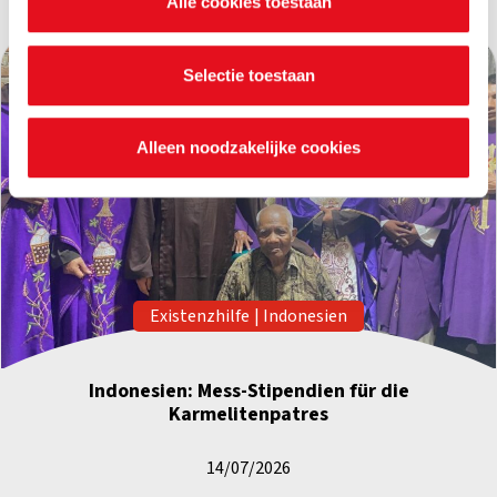
Alle cookies toestaan
waarvoor ze dienen en hoelang ze geldig blijven. Je kan
je voorkeuren ook op elk moment wijzigen via de cookie
instellingen.
Selectie toestaan
Alleen noodzakelijke cookies
Existenzhilfe
|
Indonesien
Indonesien: Mess-Stipendien für die
Karmelitenpatres
14/07/2026