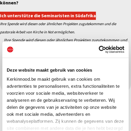
können?
Ich unterstütze die Seminaristen in Südafrika
Ihre Spende wird diesen oder ähnlichen Projekten zugutekommen und die
pastorale Arbeit von Kirche in Not ermöglichen.
Ihre Spende wird diesen oder ähnlichen Projekten zugutekommen und
die pastorale Arbeit von Kirche in Not ermöglichen.
Teilen Sie dieses Projekt in den sozialen Medien:
Deze website maakt gebruik van cookies
Kerkinnood.be maakt gebruik van cookies om
advertenties te personaliseren, extra functionaliteiten te
voorzien voor sociale media, websiteverkeer te
analyseren en de gebruikservaring te verbeteren. Wij
delen de gegevens van je activiteiten op onze website
ook met sociale media, adverteerders en
webanalyseplatformen. Zij kunnen de gegevens van deze
site combineren met andere data die je hen hebt bezorgd