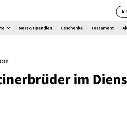
In
kte
Mess-Stipendien
Geschenke
Testament
Ak
msten
rtinerbrüder im Dien