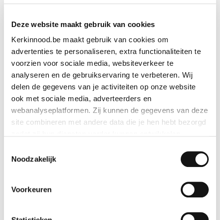
Kerze Jubeljahr „Pilger der Hoffnung“
Deze website maakt gebruik van cookies
Geschenk anschauen
Kerkinnood.be maakt gebruik van cookies om
advertenties te personaliseren, extra functionaliteiten te
voorzien voor sociale media, websiteverkeer te
analyseren en de gebruikservaring te verbeteren. Wij
delen de gegevens van je activiteiten op onze website
ook met sociale media, adverteerders en
webanalyseplatformen. Zij kunnen de gegevens van deze
site combineren met andere data die je hen hebt bezorgd
zodat zij hun diensten verder kunnen ontwikkelen.
Toestemmingsselectie
Indien je dat toestaat, kunnen wij of onze partners onder
Noodzakelijk
andere:
Voorkeuren
Informatie verzamelen over je geografische locatie
Je apparaat identificeren
Bepaalde voorkeuren en profielen identificeren om
Statistieken