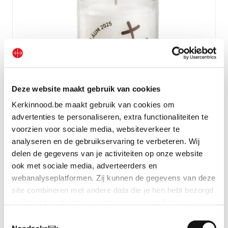
Deze website maakt gebruik van cookies
Kerkinnood.be maakt gebruik van cookies om
advertenties te personaliseren, extra functionaliteiten te
voorzien voor sociale media, websiteverkeer te
Kerze Jubeljahr „Pilger der Hoffnung“
analyseren en de gebruikservaring te verbeteren. Wij
delen de gegevens van je activiteiten op onze website
Geschenk anschauen
ook met sociale media, adverteerders en
webanalyseplatformen. Zij kunnen de gegevens van deze
site combineren met andere data die je hen hebt bezorgd
zodat zij hun diensten verder kunnen ontwikkelen.
Toestemmingsselectie
Indien je dat toestaat, kunnen wij of onze partners onder