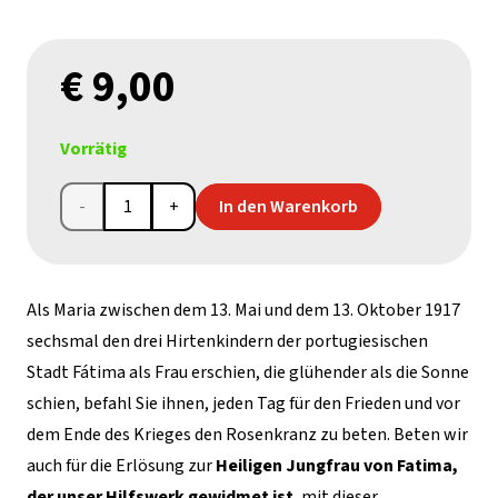
€
9,00
Vorrätig
Novenenkerze
In den Warenkorb
Unsere
Liebe
Als Maria zwischen dem 13. Mai und dem 13. Oktober 1917
Frau
sechsmal den drei Hirtenkindern der portugiesischen
Stadt Fátima als Frau erschien, die glühender als die Sonne
von
schien, befahl Sie ihnen, jeden Tag für den Frieden und vor
Fatima
dem Ende des Krieges den Rosenkranz zu beten. Beten wir
auch für die Erlösung zur
Heiligen Jungfrau von Fatima,
Menge
der unser Hilfswerk gewidmet ist
, mit dieser