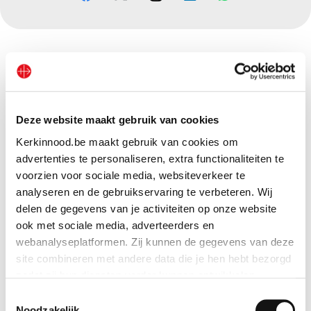
Deze website maakt gebruik van cookies
Kerkinnood.be maakt gebruik van cookies om
advertenties te personaliseren, extra functionaliteiten te
voorzien voor sociale media, websiteverkeer te
analyseren en de gebruikservaring te verbeteren. Wij
delen de gegevens van je activiteiten op onze website
ook met sociale media, adverteerders en
webanalyseplatformen. Zij kunnen de gegevens van deze
site combineren met andere data die je hen hebt bezorgd
zodat zij hun diensten verder kunnen ontwikkelen.
Toestemmingsselectie
Indien je dat toestaat, kunnen wij of onze partners onder
Noodzakelijk