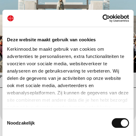
Deze website maakt gebruik van cookies
Kerkinnood.be maakt gebruik van cookies om
advertenties te personaliseren, extra functionaliteiten te
voorzien voor sociale media, websiteverkeer te
analyseren en de gebruikservaring te verbeteren. Wij
Prozession am heiligtum in fátima, 13. September 2017 © bruno barata
delen de gegevens van je activiteiten op onze website
ook met sociale media, adverteerders en
webanalyseplatformen. Zij kunnen de gegevens van deze
Teilen Sie diese Nachricht in den sozialen Medien:
site combineren met andere data die je hen hebt bezorgd
zodat zij hun diensten verder kunnen ontwikkelen.
Toestemmingsselectie
Indien je dat toestaat, kunnen wij of onze partners onder
Noodzakelijk
andere: